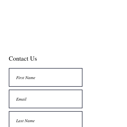
NEW SILK ROAD INSTITUTE
新絲綢之路書院
Contact Us